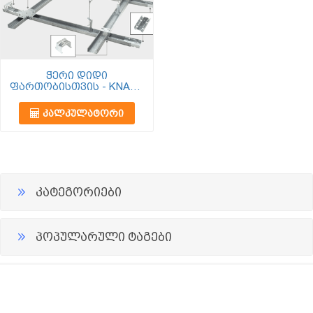
ჭერი დიდი
ფართობისთვის - KNAUF
D112
ᲙᲐᲚᲙᲣᲚᲐᲢᲝᲠᲘ
კატეგორიები
პოპულარული ტაგები