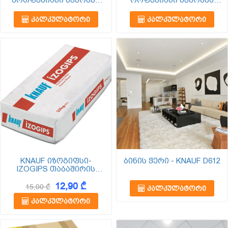
ერთფენიანი შემოსვა
ორფენიანი შემოსვა
საუკეთესო ხმის
საუკეთესო ხმის
იზოლაციით
იზოლაციით
ᲙᲐᲚᲙᲣᲚᲐᲢᲝᲠᲘ
ᲙᲐᲚᲙᲣᲚᲐᲢᲝᲠᲘ
KNAUF იზოგიფსი-
ბინის ჭერი - KNAUF D612
IZOGIPS თაბაშირის
ბათქაში 25კგ
12,90 ₾
15,00 ₾
ᲙᲐᲚᲙᲣᲚᲐᲢᲝᲠᲘ
ᲙᲐᲚᲙᲣᲚᲐᲢᲝᲠᲘ