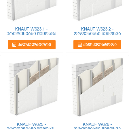
KNAUF W623.1 -
KNAUF W623.2 -
ერთფენიანი შემოსვა
ორფენიანი შემოსვა
ᲙᲐᲚᲙᲣᲚᲐᲢᲝᲠᲘ
ᲙᲐᲚᲙᲣᲚᲐᲢᲝᲠᲘ
KNAUF W625 -
KNAUF W626 -