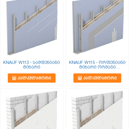
KNAUF W113 - სამფენიანი
KNAUF W115 - ორფენიანი
ტიხარი
ტიხარი ორმაგი
პროფილით
ᲙᲐᲚᲙᲣᲚᲐᲢᲝᲠᲘ
ᲙᲐᲚᲙᲣᲚᲐᲢᲝᲠᲘ