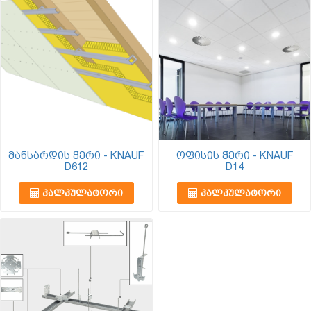
მანსარდის ჭერი - KNAUF
ოფისის ჭერი - KNAUF
D612
D14
ᲙᲐᲚᲙᲣᲚᲐᲢᲝᲠᲘ
ᲙᲐᲚᲙᲣᲚᲐᲢᲝᲠᲘ