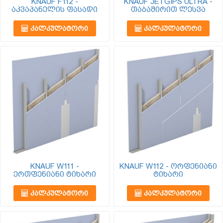
KNAUF F112 -
KNAUF JETGIPS ULTRA -
აკვაპანელის ფასადი
თაბაშირით ლესვა
ᲙᲐᲚᲙᲣᲚᲐᲢᲝᲠᲘ
ᲙᲐᲚᲙᲣᲚᲐᲢᲝᲠᲘ
KNAUF W111 -
KNAUF W112 - ორფენიანი
ერთფენიანი ტიხარი
ტიხარი
ᲙᲐᲚᲙᲣᲚᲐᲢᲝᲠᲘ
ᲙᲐᲚᲙᲣᲚᲐᲢᲝᲠᲘ