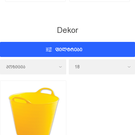
Dekor
ᲤᲘᲚᲢᲠᲔᲑᲘ