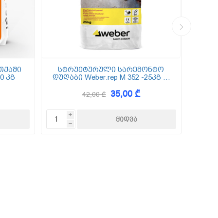
თქაში
სტრუქტურული სარემონტო
0 კგ
დუღაბი Weber.rep M 352 -25კგ (5
(
მმ-50 მმ)
35,00 ₾
42,00 ₾
i
h