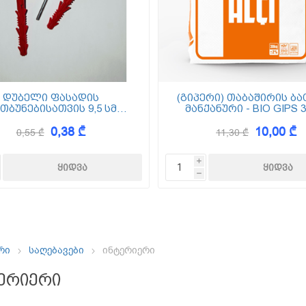
ემოსვები
ნტის ბაზაზე
დუბელი ფასადის
(გიპერი) თაბაშირის ბა
თბუნებისათვის 9,5 სმ
მანქანური - BIO GIPS 3
(ქვაბამბა) XPS EPS
0,38 ₾
10,00 ₾
0,55 ₾
11,30 ₾
Dekor
i
h
რი
საღებავები
ინტერიერი
ერიერი