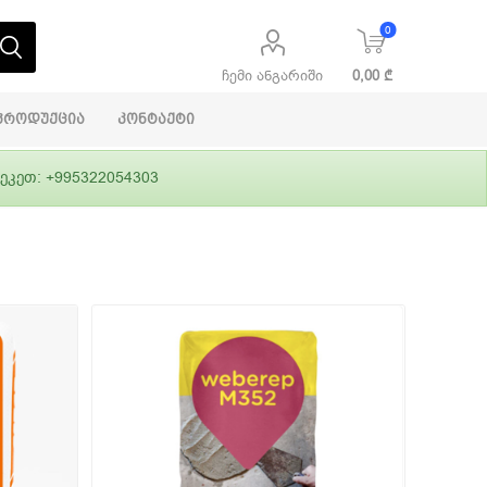
0
ჩემი ანგარიში
0,00 ₾
პროდუქცია
კონტაქტი
ეკეთ: +995322054303
აბაშირის
ი
ფასადები
გრუნტები,
ლითონი
სამშენებლო
ჰიდროიზოლაცია
დანადგარები
ი
Alpina