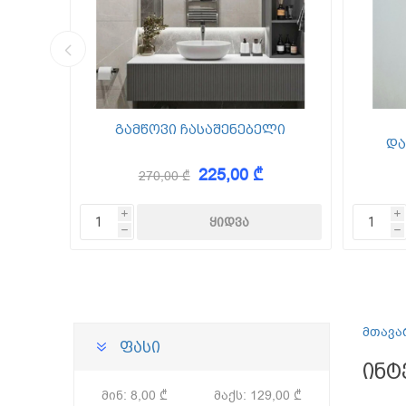
კედლის შ
წებო ცემე
 Foam
გამწოვი ჩასაშენებელი
და
225,00 ₾
270,00 ₾
KAEM
i
i
h
h
მთავა
ფასი
ინტ
მინ:
8,00 ₾
მაქს:
129,00 ₾