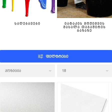
საღებავები
იატაკის მოჭიმვის
მასალა თაბაშირის
ბაზაზე
ᲤᲘᲚᲢᲠᲔᲑᲘ