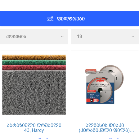
ᲤᲘᲚᲢᲠᲔᲑᲘ
აბრაზიული ღრუბელი
ალმასის დისკი
4ც, Hardy
(კერამიკული ფილა),
Wkret-met