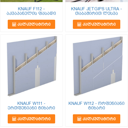
KNAUF F112 -
KNAUF JETGIPS ULTRA -
აკვაპანელის ფასადი
თაბაშირით ლესვა
ᲙᲐᲚᲙᲣᲚᲐᲢᲝᲠᲘ
ᲙᲐᲚᲙᲣᲚᲐᲢᲝᲠᲘ
KNAUF W111 -
KNAUF W112 - ორფენიანი
ერთფენიანი ტიხარი
ტიხარი
ᲙᲐᲚᲙᲣᲚᲐᲢᲝᲠᲘ
ᲙᲐᲚᲙᲣᲚᲐᲢᲝᲠᲘ