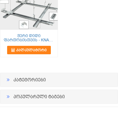
ჭერი დიდი
ფართობისთვის - KNAUF
D112
ᲙᲐᲚᲙᲣᲚᲐᲢᲝᲠᲘ
კატეგორიები
პოპულარული ტაგები