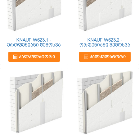
KNAUF W623.1 -
KNAUF W623.2 -
ერთფენიანი შემოსვა
ორფენიანი შემოსვა
ᲙᲐᲚᲙᲣᲚᲐᲢᲝᲠᲘ
ᲙᲐᲚᲙᲣᲚᲐᲢᲝᲠᲘ