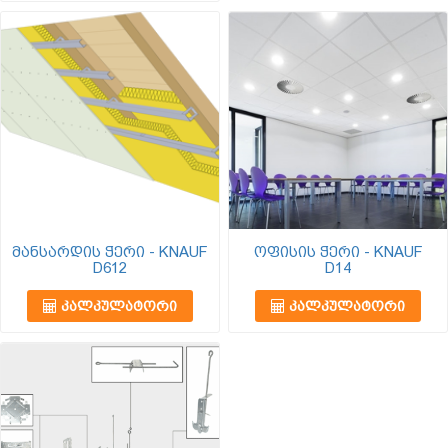
მანსარდის ჭერი - KNAUF
ოფისის ჭერი - KNAUF
D612
D14
ᲙᲐᲚᲙᲣᲚᲐᲢᲝᲠᲘ
ᲙᲐᲚᲙᲣᲚᲐᲢᲝᲠᲘ