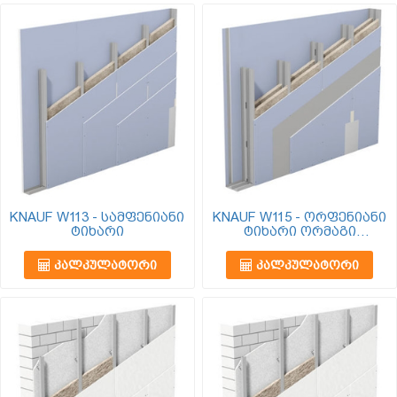
KNAUF W113 - სამფენიანი
KNAUF W115 - ორფენიანი
ტიხარი
ტიხარი ორმაგი
პროფილით
ᲙᲐᲚᲙᲣᲚᲐᲢᲝᲠᲘ
ᲙᲐᲚᲙᲣᲚᲐᲢᲝᲠᲘ