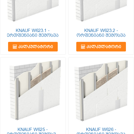
KNAUF W623.1 -
KNAUF W623.2 -
ერთფენიანი შემოსვა
ორფენიანი შემოსვა
ᲙᲐᲚᲙᲣᲚᲐᲢᲝᲠᲘ
ᲙᲐᲚᲙᲣᲚᲐᲢᲝᲠᲘ
KNAUF W625 -
KNAUF W626 -