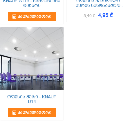
KNAUF W113 - სამფენიანი
ოფისის შეკიდული
ტიხარი
ჭერის ნესტგამძლე
ლამინირებული ფილა
4,95 ₾
ფოლგით. სადა ნაზი
5,40 ₾
ᲙᲐᲚᲙᲣᲚᲐᲢᲝᲠᲘ
ქათქათა თეთრი
ზედაპირით.
ოფისის ჭერი - KNAUF
D14
ᲙᲐᲚᲙᲣᲚᲐᲢᲝᲠᲘ