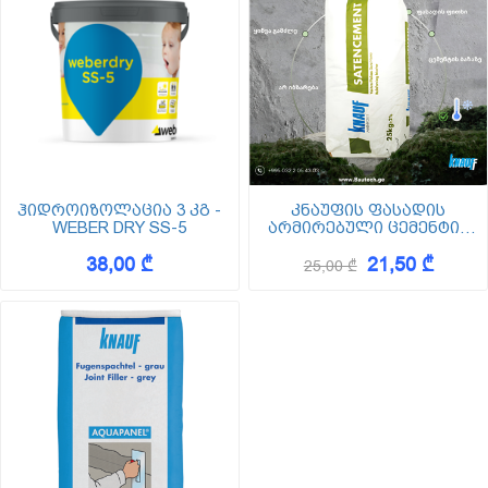
ჰიდროიზოლაცია 3 კგ -
კნაუფის ფასადის
WEBER DRY SS-5
არმირებული ცემენტის
ბათქაში Satencement
38,00 ₾
21,50 ₾
25კგ (სატენცემენტი)
25,00 ₾