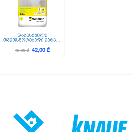
დასასხმელი
თვითსწორებადი იატაკი
25 კგ - WEBER FLOOR LVL-
42,00 ₾
1010
48,00 ₾