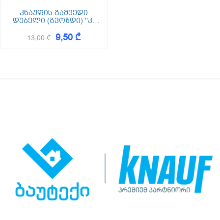
კნაუფის გამჭედი
დუბელი (გვოზდი) "კ"
6*35 - 100 ც
9,50 ₾
13,00 ₾