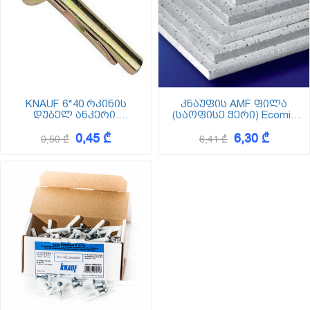
KNAUF 6*40 რკინის
კნაუფის AMF ფილა
დუბელ ანკერი.
(საოფისე ჭერი) Ecomin
(გამჭედი სოლით) 6 მმ
Planet 600*600*13
0,45 ₾
6,30 ₾
დიამეტრით
(შეფუთვა 18ც-6,48 კვ.მ)
0,50 ₾
6,41 ₾