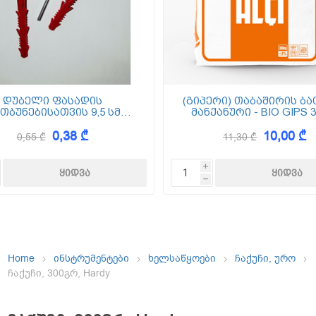
ემოსვები
ნტის ბაზაზე
დუბელი ფასადის
(გიპერი) თაბაშირის ბა
თბუნებისათვის 9,5 სმ
მანქანური - BIO GIPS 3
(ქვაბამბა) XPS EPS
0,38 ₾
10,00 ₾
0,55 ₾
11,30 ₾
Dekor
i
h
Home
ინსტრუმენტები
ხელსაწყოები
ჩაქუჩი, ურო
ჩაქუჩი, 300გრ, Hardy