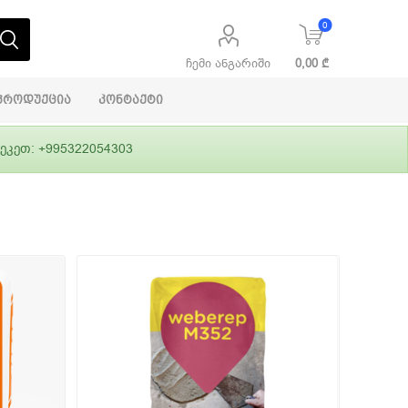
0
ჩემი ანგარიში
0,00 ₾
პროდუქცია
კონტაქტი
ეკეთ: +995322054303
აბაშირის
ი
ფასადები
გრუნტები,
ლითონი
სამშენებლო
ჰიდროიზოლაცია
დანადგარები
ი
Alpina