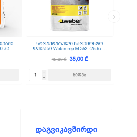
თქაში
სტრუქტურული სარემონტო
0 კგ
დუღაბი Weber.rep M 352 -25კგ (5
(
მმ-50 მმ)
35,00 ₾
42,00 ₾
i
h
დაგვიკავშირდი