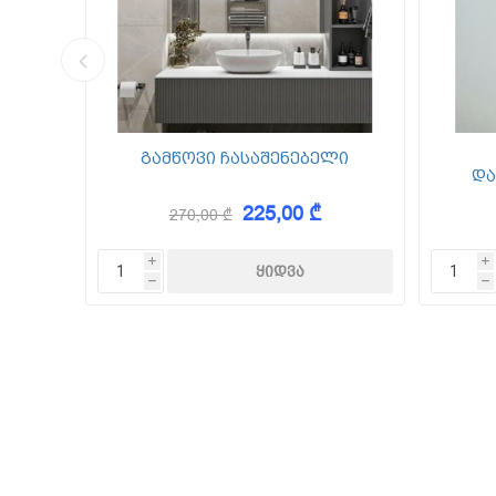
კედლის შ
წებო ცემე
 Foam
გამწოვი ჩასაშენებელი
და
225,00 ₾
270,00 ₾
KAEM
i
i
h
h