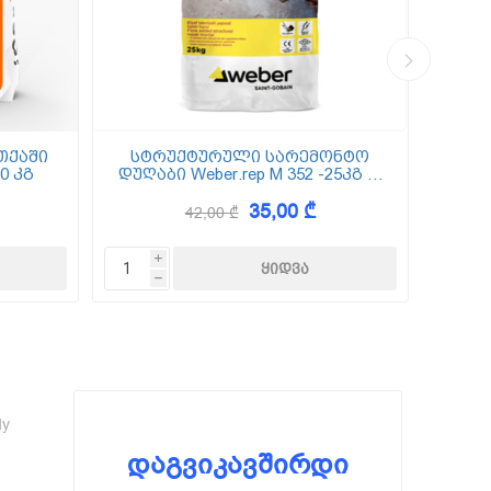
თქაში
სტრუქტურული სარემონტო
0 კგ
დუღაბი Weber.rep M 352 -25კგ (5
(
მმ-50 მმ)
35,00 ₾
42,00 ₾
i
h
dy
დაგვიკავშირდი