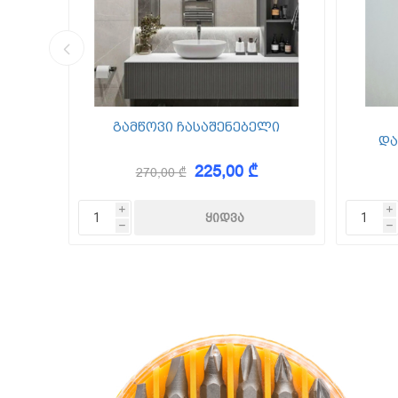
კედლის შ
წებო ცემე
 Foam
გამწოვი ჩასაშენებელი
და
225,00 ₾
270,00 ₾
KAEM
i
i
h
h