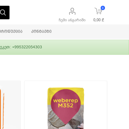
0
ჩემი ანგარიში
0,00 ₾
პროდუქცია
კონტაქტი
ეკეთ: +995322054303
აბაშირის
ი
ფასადები
გრუნტები,
ლითონი
სამშენებლო
ჰიდროიზოლაცია
დანადგარები
ი
Alpina