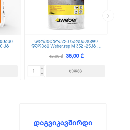
თქაში
სტრუქტურული სარემონტო
0 კგ
დუღაბი Weber.rep M 352 -25კგ (5
(
მმ-50 მმ)
35,00 ₾
42,00 ₾
i
h
დაგვიკავშირდი