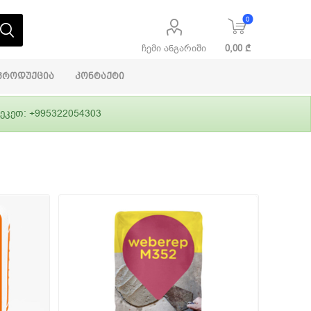
0
ჩემი ანგარიში
0,00 ₾
პროდუქცია
კონტაქტი
ეკეთ: +995322054303
აბაშირის
ი
ფასადები
გრუნტები,
ლითონი
სამშენებლო
ჰიდროიზოლაცია
დანადგარები
ი
Alpina