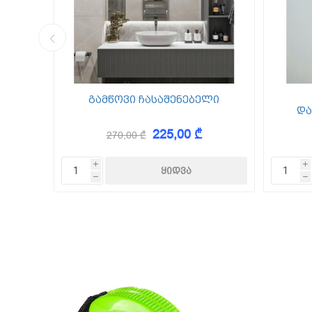
კედლის შ
წებო ცემე
 Foam
გამწოვი ჩასაშენებელი
და
225,00 ₾
270,00 ₾
KAEM
i
i
h
h