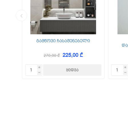
კედლის შ
წებო ცემე
 Foam
გამწოვი ჩასაშენებელი
და
225,00 ₾
270,00 ₾
KAEM
i
i
h
h