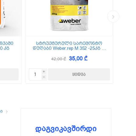
თქაში
სტრუქტურული სარემონტო
0 კგ
დუღაბი Weber.rep M 352 -25კგ (5
(
მმ-50 მმ)
35,00 ₾
42,00 ₾
i
h
ლი
დაგვიკავშირდი