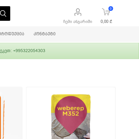
0
ჩემი ანგარიში
0,00 ₾
პროდუქცია
კონტაქტი
ეკეთ: +995322054303
აბაშირის
ი
ფასადები
გრუნტები,
ლითონი
სამშენებლო
ჰიდროიზოლაცია
დანადგარები
ი
Alpina