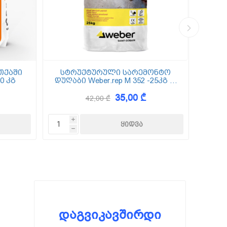
თქაში
სტრუქტურული სარემონტო
0 კგ
დუღაბი Weber.rep M 352 -25კგ (5
(
მმ-50 მმ)
35,00 ₾
42,00 ₾
i
h
დაგვიკავშირდი