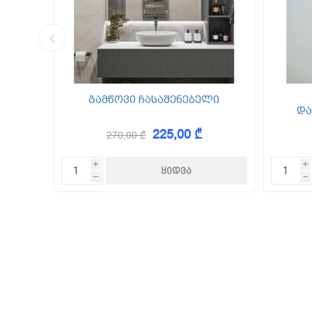
კედლის შ
წებო ცემე
 Foam
გამწოვი ჩასაშენებელი
და
225,00 ₾
270,00 ₾
KAEM
i
i
h
h