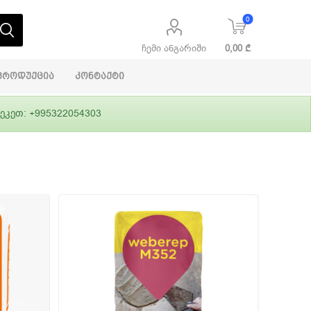
0
ჩემი ანგარიში
0,00 ₾
პროდუქცია
კონტაქტი
ეკეთ: +995322054303
აბაშირის
ი
ფასადები
გრუნტები,
ლითონი
სამშენებლო
ჰიდროიზოლაცია
დანადგარები
ი
Alpina