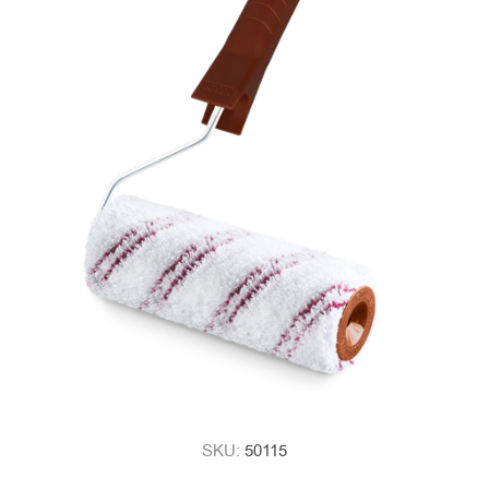
SKU:
50115