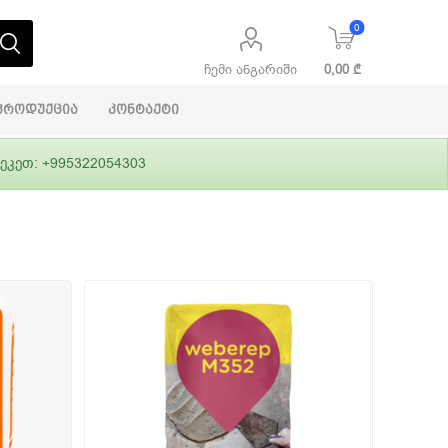
0
ჩემი ანგარიში
0,00 ₾
პროდუქცია
კონტაქტი
ეკეთ: +995322054303
აბაშირის
ი
ფასადები
გრუნტები,
ლითონი
სამშენებლო
ჰიდროიზოლაცია
დანადგარები
ი
Alpina