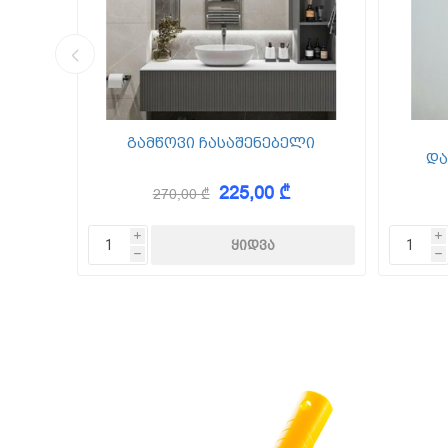
კედლის შ
წებო ცემე
 Foam
გამწოვი ჩასაშენებელი
და
225,00 ₾
270,00 ₾
KAEM
i
i
h
h