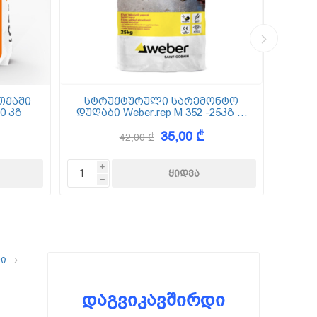
თქაში
სტრუქტურული სარემონტო
0 კგ
დუღაბი Weber.rep M 352 -25კგ (5
(
მმ-50 მმ)
35,00 ₾
42,00 ₾
i
h
ლი
დაგვიკავშირდი