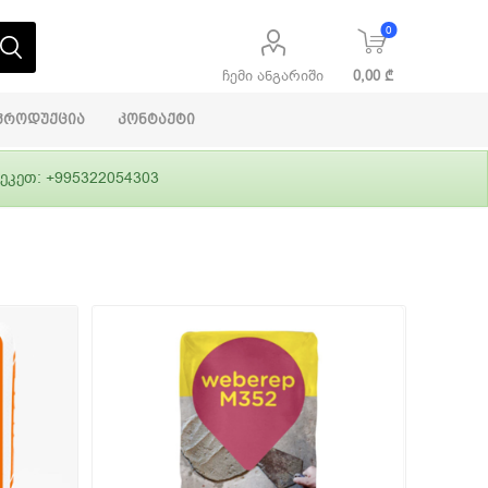
0
ჩემი ანგარიში
0,00 ₾
პროდუქცია
კონტაქტი
ეკეთ: +995322054303
აბაშირის
ი
ფასადები
გრუნტები,
ლითონი
სამშენებლო
ჰიდროიზოლაცია
დანადგარები
ი
Alpina