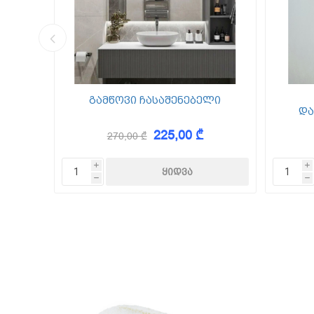
კედლის შ
წებო ცემე
 Foam
გამწოვი ჩასაშენებელი
და
225,00 ₾
270,00 ₾
KAEM
i
i
h
h