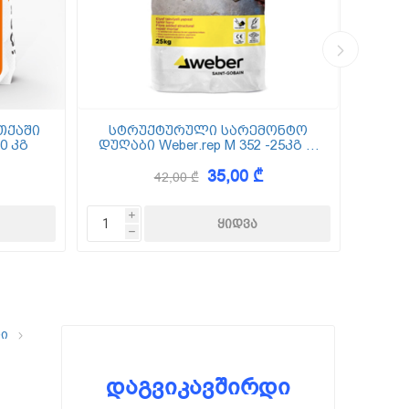
თქაში
სტრუქტურული სარემონტო
0 კგ
დუღაბი Weber.rep M 352 -25კგ (5
(
მმ-50 მმ)
35,00 ₾
42,00 ₾
i
h
ლი
დაგვიკავშირდი