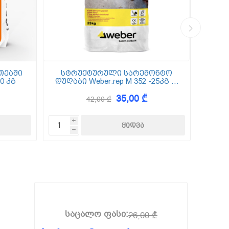
თქაში
სტრუქტურული სარემონტო
0 კგ
დუღაბი Weber.rep M 352 -25კგ (5
(
მმ-50 მმ)
35,00 ₾
42,00 ₾
i
h
საცალო ფასი:
26,00 ₾