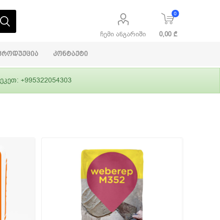
0
ჩემი ანგარიში
0,00 ₾
პროდუქცია
კონტაქტი
ეკეთ: +995322054303
აბაშირის
ი
ფასადები
გრუნტები,
ლითონი
სამშენებლო
ჰიდროიზოლაცია
დანადგარები
ი
Alpina