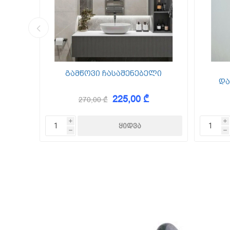
კედლის შ
წებო ცემე
 Foam
გამწოვი ჩასაშენებელი
და
225,00 ₾
270,00 ₾
KAEM
i
i
h
h