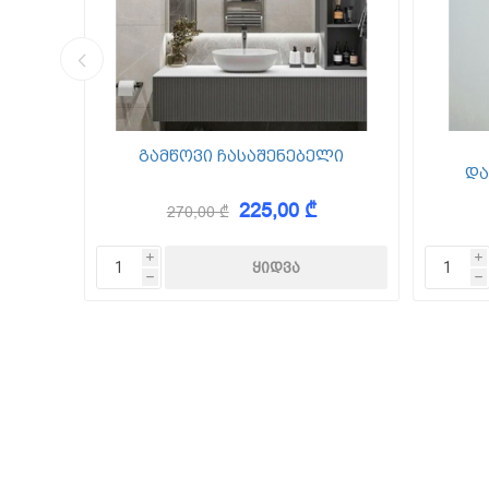
კედლის შ
წებო ცემე
 Foam
გამწოვი ჩასაშენებელი
და
225,00 ₾
270,00 ₾
KAEM
i
i
h
h