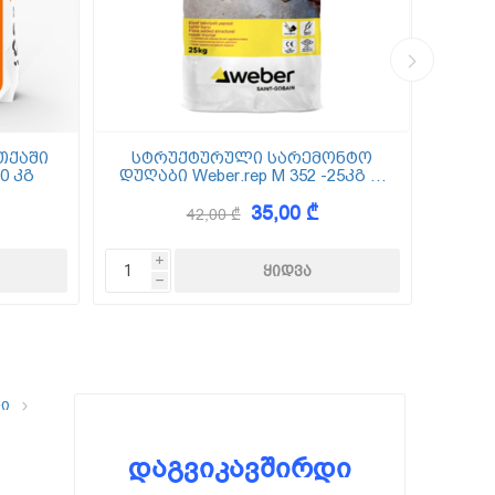
თქაში
სტრუქტურული სარემონტო
0 კგ
დუღაბი Weber.rep M 352 -25კგ (5
(
მმ-50 მმ)
35,00 ₾
42,00 ₾
i
h
ლი
დაგვიკავშირდი