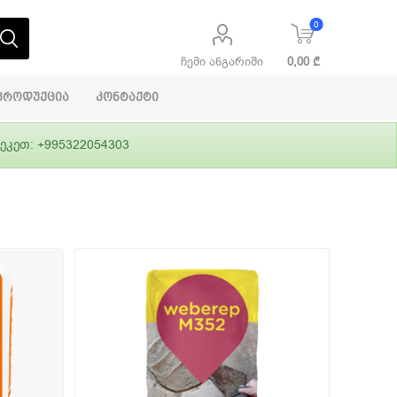
0
ჩემი ანგარიში
0,00 ₾
პროდუქცია
კონტაქტი
ეკეთ: +995322054303
აბაშირის
ი
ფასადები
გრუნტები,
ლითონი
სამშენებლო
ჰიდროიზოლაცია
დანადგარები
ი
Alpina